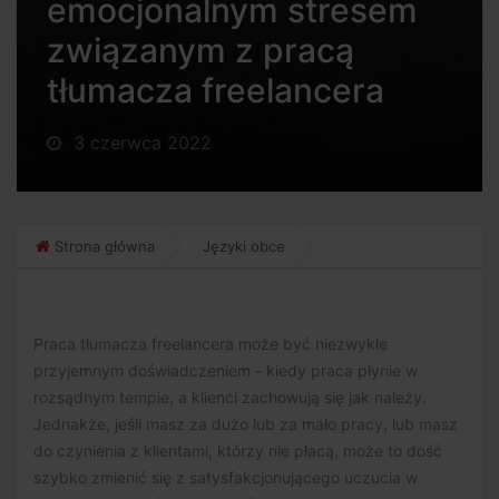
emocjonalnym stresem
związanym z pracą
tłumacza freelancera
3 czerwca 2022
Strona główna
Języki obce
Praca tłumacza freelancera może być niezwykle
przyjemnym doświadczeniem - kiedy praca płynie w
rozsądnym tempie, a klienci zachowują się jak należy.
Jednakże, jeśli masz za dużo lub za mało pracy, lub masz
do czynienia z klientami, którzy nie płacą, może to dość
szybko zmienić się z satysfakcjonującego uczucia w