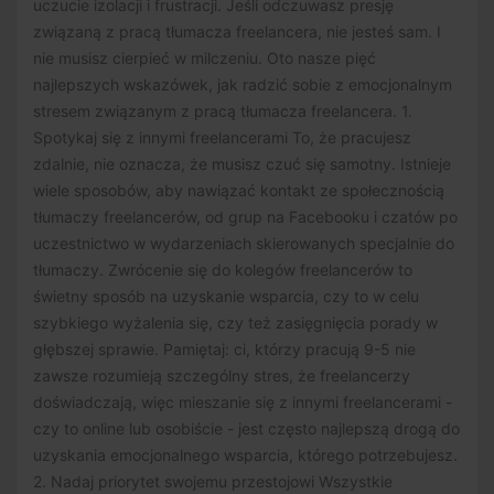
uczucie izolacji i frustracji. Jeśli odczuwasz presję
związaną z pracą tłumacza freelancera, nie jesteś sam. I
nie musisz cierpieć w milczeniu. Oto nasze pięć
najlepszych wskazówek, jak radzić sobie z emocjonalnym
stresem związanym z pracą tłumacza freelancera. 1.
Spotykaj się z innymi freelancerami To, że pracujesz
zdalnie, nie oznacza, że musisz czuć się samotny. Istnieje
wiele sposobów, aby nawiązać kontakt ze społecznością
tłumaczy freelancerów, od grup na Facebooku i czatów po
uczestnictwo w wydarzeniach skierowanych specjalnie do
tłumaczy. Zwrócenie się do kolegów freelancerów to
świetny sposób na uzyskanie wsparcia, czy to w celu
szybkiego wyżalenia się, czy też zasięgnięcia porady w
głębszej sprawie. Pamiętaj: ci, którzy pracują 9-5 nie
zawsze rozumieją szczególny stres, że freelancerzy
doświadczają, więc mieszanie się z innymi freelancerami -
czy to online lub osobiście - jest często najlepszą drogą do
uzyskania emocjonalnego wsparcia, którego potrzebujesz.
2. Nadaj priorytet swojemu przestojowi Wszystkie