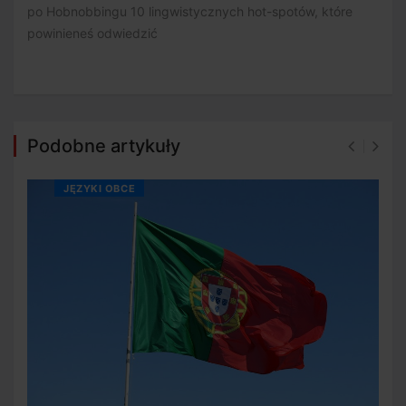
po Hobnobbingu 10 lingwistycznych hot-spotów, które
powinieneś odwiedzić
Podobne artykuły
JĘZYKI OBCE