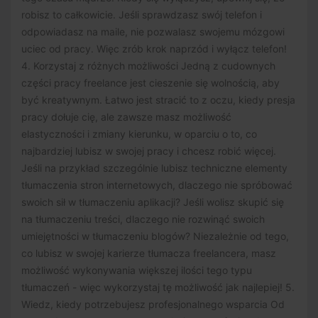
robisz to całkowicie. Jeśli sprawdzasz swój telefon i
odpowiadasz na maile, nie pozwalasz swojemu mózgowi
uciec od pracy. Więc zrób krok naprzód i wyłącz telefon!
4. Korzystaj z różnych możliwości Jedną z cudownych
części pracy freelance jest cieszenie się wolnością, aby
być kreatywnym. Łatwo jest stracić to z oczu, kiedy presja
pracy dołuje cię, ale zawsze masz możliwość
elastyczności i zmiany kierunku, w oparciu o to, co
najbardziej lubisz w swojej pracy i chcesz robić więcej.
Jeśli na przykład szczególnie lubisz techniczne elementy
tłumaczenia stron internetowych, dlaczego nie spróbować
swoich sił w tłumaczeniu aplikacji? Jeśli wolisz skupić się
na tłumaczeniu treści, dlaczego nie rozwinąć swoich
umiejętności w tłumaczeniu blogów? Niezależnie od tego,
co lubisz w swojej karierze tłumacza freelancera, masz
możliwość wykonywania większej ilości tego typu
tłumaczeń - więc wykorzystaj tę możliwość jak najlepiej! 5.
Wiedz, kiedy potrzebujesz profesjonalnego wsparcia Od