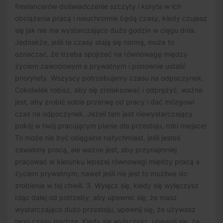
freelancerów doświadczenie szczyty i koryta w ich
obciążenia pracą i nieuchronnie będą czasy, kiedy czujesz
się jak nie ma wystarczająco dużo godzin w ciągu dnia.
Jednakże, jeśli te czasy stają się normą, może to
oznaczać, że trzeba spojrzeć na równowagę między
życiem zawodowym a prywatnym i ponownie ustalić
priorytety. Wszyscy potrzebujemy czasu na odpoczynek.
Cokolwiek robisz, aby się zrelaksować i odprężyć, ważne
jest, aby zrobić sobie przerwę od pracy i dać mózgowi
czas na odpoczynek. Jeżeli tam jest niewystarczający
pokój w twój pracującym planie dla przestoju, robi miejsce!
To może nie być osiągalne natychmiast, jeśli jesteś
zawalony pracą, ale ważne jest, aby przynajmniej
pracować w kierunku lepszej równowagi między pracą a
życiem prywatnym, nawet jeśli nie jest to możliwe do
zrobienia w tej chwili. 3. Wyłącz się, kiedy się wyłączysz
Idąc dalej od potrzeby, aby upewnić się, że masz
wystarczająco dużo przestoju, upewnij się, że używasz
tego czasu mądrze. Kiedy się wyłączysz, upewnij się, że