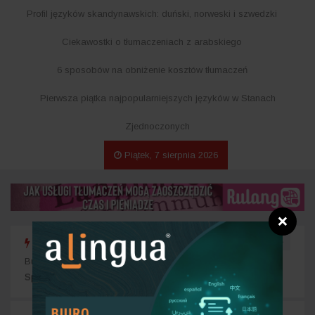
Profil języków skandynawskich: duński, norweski i szwedzki
Ciekawostki o tłumaczeniach z arabskiego
6 sposobów na obniżenie kosztów tłumaczeń
Pierwsza piątka najpopularniejszych języków w Stanach
Zjednoczonych
Piątek, 7 sierpnia 2026
❌
‹
›
WIADOMOŚCI:
Budżet 2014 ma pobudzić eksport Wielkiej Brytanii
Najwa
termi