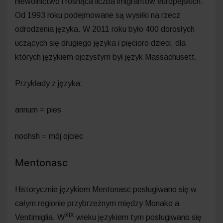
niewolnictwo i rosnąca liczba imigrantów europejskich.
Od 1993 roku podejmowane są wysiłki na rzecz
odrodzenia języka. W 2011 roku było 400 dorosłych
uczących się drugiego języka i pięcioro dzieci, dla
których językiem ojczystym był język Massachusett.
Przykłady z języka:
annum = pies
noohsh = mój ojciec
Mentonasc
Historycznie językiem Mentonasc posługiwano się w
całym regionie przybrzeżnym między Monako a
XIX
Ventimiglia. W
wieku językiem tym posługiwano się