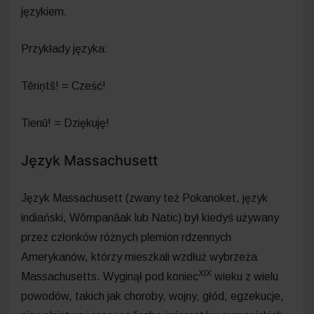
językiem.
Przykłady języka:
Tēriņtš! = Cześć!
Tienū! = Dziękuję!
Język Massachusett
Język Massachusett (zwany też Pokanoket, język
indiański, Wômpanâak lub Natic) był kiedyś używany
przez członków różnych plemion rdzennych
Amerykanów, którzy mieszkali wzdłuż wybrzeża
XIX
Massachusetts. Wyginął pod koniec
wieku z wielu
powodów, takich jak choroby, wojny, głód, egzekucje,