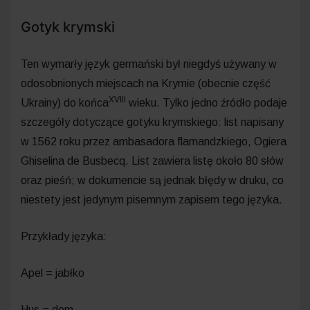
Gotyk krymski
Ten wymarły język germański był niegdyś używany w
odosobnionych miejscach na Krymie (obecnie część
XVIII
Ukrainy) do końca
wieku. Tylko jedno źródło podaje
szczegóły dotyczące gotyku krymskiego: list napisany
w 1562 roku przez ambasadora flamandzkiego, Ogiera
Ghiselina de Busbecq. List zawiera listę około 80 słów
oraz pieśń; w dokumencie są jednak błędy w druku, co
niestety jest jedynym pisemnym zapisem tego języka.
Przykłady języka:
Apel = jabłko
Hus = dom