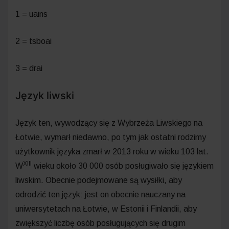
1 = uains
2 = tsboai
3 = drai
Język liwski
Język ten, wywodzący się z Wybrzeża Liwskiego na
Łotwie, wymarł niedawno, po tym jak ostatni rodzimy
użytkownik języka zmarł w 2013 roku w wieku 103 lat.
XIII
W
wieku około 30 000 osób posługiwało się językiem
liwskim. Obecnie podejmowane są wysiłki, aby
odrodzić ten język: jest on obecnie nauczany na
uniwersytetach na Łotwie, w Estonii i Finlandii, aby
zwiększyć liczbę osób posługujących się drugim