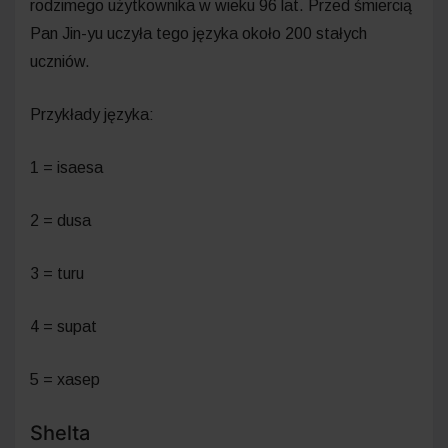
rodzimego użytkownika w wieku 96 lat. Przed śmiercią
Pan Jin-yu uczyła tego języka około 200 stałych
uczniów.
Przykłady języka:
1 = isaesa
2 = dusa
3 = turu
4 = supat
5 = xasep
Shelta