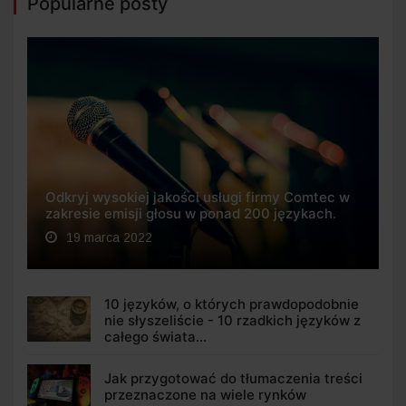
Popularne posty
Odkryj wysokiej jakości usługi firmy Comtec w
zakresie emisji głosu w ponad 200 językach.
19 marca 2022
10 języków, o których prawdopodobnie
nie słyszeliście - 10 rzadkich języków z
całego świata...
Jak przygotować do tłumaczenia treści
przeznaczone na wiele rynków